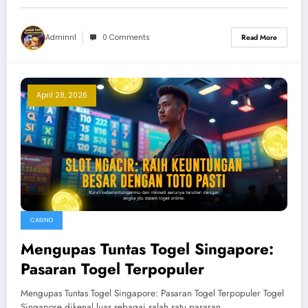
Adminn1
0 Comments
Read More
April 28, 2026
CASINO
Mengupas Tuntas Togel Singapore:
Pasaran Togel Terpopuler
Mengupas Tuntas Togel Singapore: Pasaran Togel Terpopuler Togel
Singapore dikenal luas sebagai salah satu pasaran…