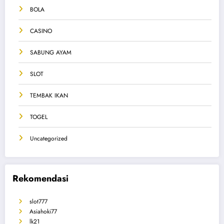
BOLA
CASINO
SABUNG AYAM
SLOT
TEMBAK IKAN
TOGEL
Uncategorized
Rekomendasi
slot777
Asiahoki77
lk21