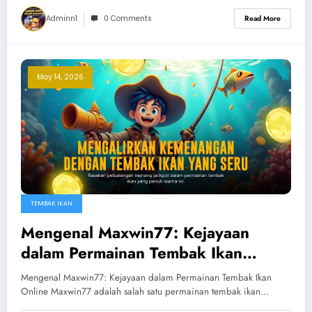
Adminn1
0 Comments
Read More
May 14, 2026
TEMBAK IKAN
Mengenal Maxwin77: Kejayaan
dalam Permainan Tembak Ikan
Online
Mengenal Maxwin77: Kejayaan dalam Permainan Tembak Ikan
Online Maxwin77 adalah salah satu permainan tembak ikan…