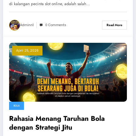
di kalangan pecinta slot online, adalah salah…
Adminn1
0 Comments
Read More
April 25, 2026
BOLA
Rahasia Menang Taruhan Bola
dengan Strategi Jitu