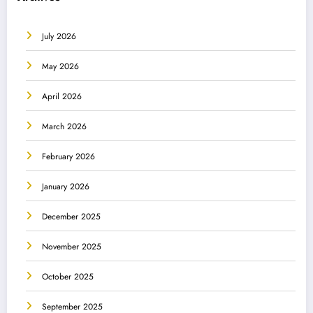
July 2026
May 2026
April 2026
March 2026
February 2026
January 2026
December 2025
November 2025
October 2025
September 2025