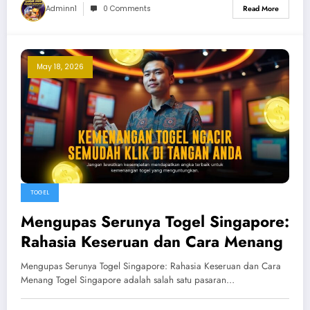
Adminn1
0 Comments
Read More
May 18, 2026
TOGEL
Mengupas Serunya Togel Singapore:
Rahasia Keseruan dan Cara Menang
Mengupas Serunya Togel Singapore: Rahasia Keseruan dan Cara
Menang Togel Singapore adalah salah satu pasaran…