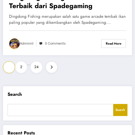
Terbaik dari Spadegaming
Dingdong Fishing merupakan salah satu game arcade tembak ikan
paling populer yang dikembangkan oleh Spadegaming.…
Adminn1
0 Comments
Read More
Posts
…
1
2
24
pagination
Search
Search
Recent Posts