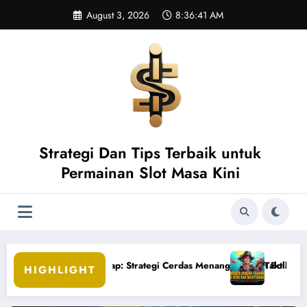
Skip
August 3, 2026
8:36:43 AM
to
content
Strategi Dan Tips Terbaik untuk
Permainan Slot Masa Kini
Cerdas Menang Taruhan Bola
Taktik Jitu Menang dalam Game Tembak Ikan yan
HIGHLIGHT