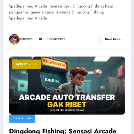
Spadegaming Arcade: Sensasi Baru Dingdong Fishing Bagi
penggemar game arcade, terutama Dingdong Fishing,
Spadegaming Arcade…
Adminn1
0 Comments
Read More
April 12, 2026
TEMBAK IKAN
Dingdong Fishing: Sensasi Arcade