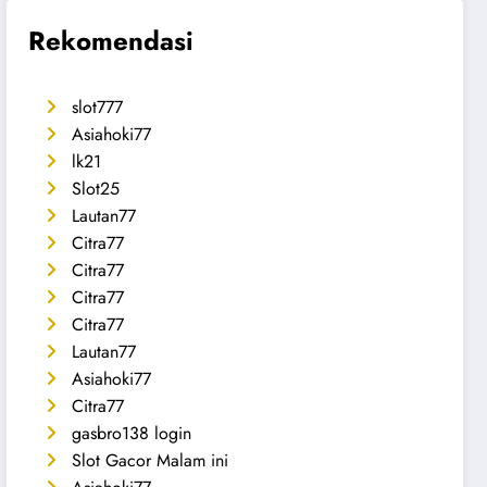
Rekomendasi
slot777
Asiahoki77
lk21
Slot25
Lautan77
Citra77
Citra77
Citra77
Citra77
Lautan77
Asiahoki77
Citra77
gasbro138 login
Slot Gacor Malam ini