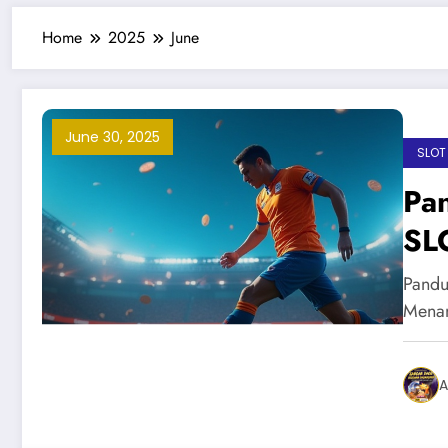
Home
2025
June
June 30, 2025
SLOT
Pa
SLO
Me
Pandu
Menan
A