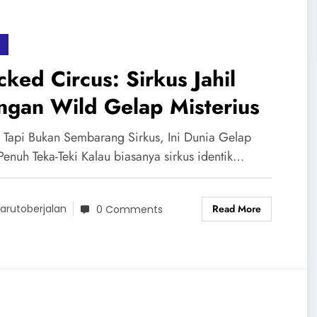
ked Circus: Sirkus Jahil
ngan Wild Gelap Misterius
s Tapi Bukan Sembarang Sirkus, Ini Dunia Gelap
Penuh Teka-Teki Kalau biasanya sirkus identik…
Read More
arutoberjalan
0 Comments