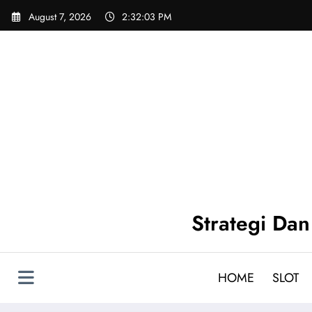
Skip
August 7, 2026
2:32:04 PM
to
content
Strategi Dan
HOME
SLOT