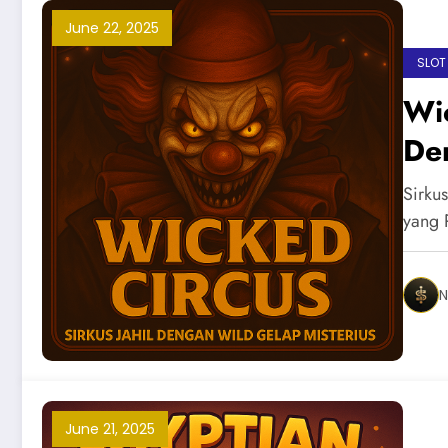
June 22, 2025
SLOT
Wic
De
Sirku
yang 
N
June 21, 2025