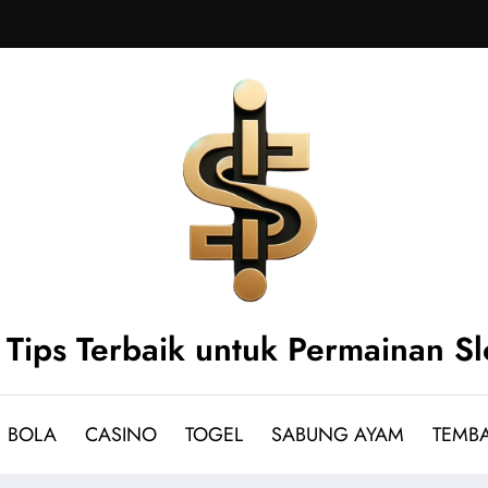
 Tips Terbaik untuk Permainan Sl
BOLA
CASINO
TOGEL
SABUNG AYAM
TEMBA