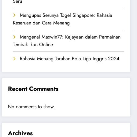
Seru
Mengupas Serunya Togel Singapore: Rahasia
Keseruan dan Cara Menang
Mengenal Maxwin77: Kejayaan dalam Permainan
Tembak Ikan Online
Rahasia Menang Taruhan Bola Liga Inggris 2024
Recent Comments
No comments to show.
Archives