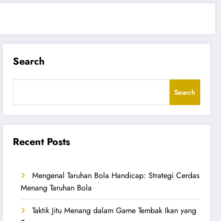
Search
Search
Recent Posts
Mengenal Taruhan Bola Handicap: Strategi Cerdas
Menang Taruhan Bola
Taktik Jitu Menang dalam Game Tembak Ikan yang