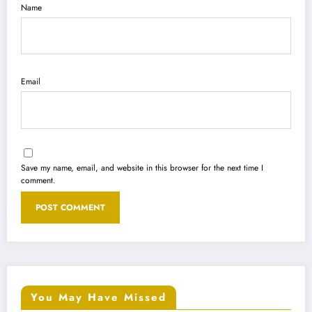
Name
Email
Save my name, email, and website in this browser for the next time I
comment.
You May Have Missed