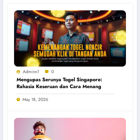
Adminn1
0
Mengupas Serunya Togel Singapore:
Rahasia Keseruan dan Cara Menang
May 18, 2026