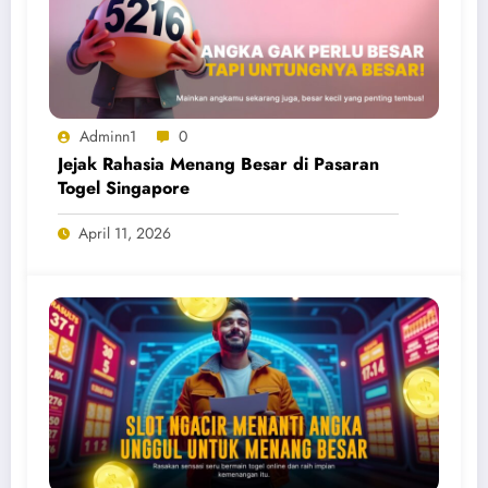
Adminn1
0
Jejak Rahasia Menang Besar di Pasaran
Togel Singapore
April 11, 2026