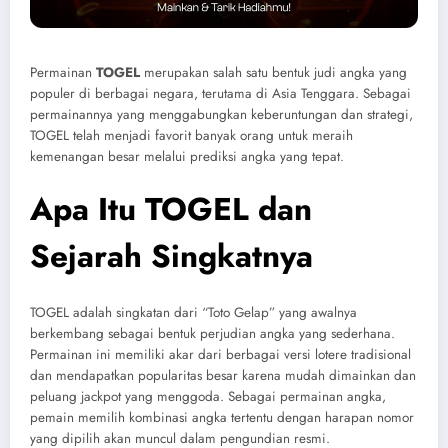
Permainan
TOGEL
merupakan salah satu bentuk judi angka yang
populer di berbagai negara, terutama di Asia Tenggara. Sebagai
permainannya yang menggabungkan keberuntungan dan strategi,
TOGEL telah menjadi favorit banyak orang untuk meraih
kemenangan besar melalui prediksi angka yang tepat.
Apa Itu TOGEL dan
Sejarah Singkatnya
TOGEL adalah singkatan dari “Toto Gelap” yang awalnya
berkembang sebagai bentuk perjudian angka yang sederhana.
Permainan ini memiliki akar dari berbagai versi lotere tradisional
dan mendapatkan popularitas besar karena mudah dimainkan dan
peluang jackpot yang menggoda. Sebagai permainan angka,
pemain memilih kombinasi angka tertentu dengan harapan nomor
yang dipilih akan muncul dalam pengundian resmi.