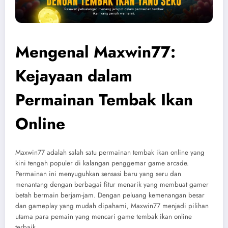
Mengenal Maxwin77:
Kejayaan dalam
Permainan Tembak Ikan
Online
Maxwin77 adalah salah satu permainan tembak ikan online yang
kini tengah populer di kalangan penggemar game arcade.
Permainan ini menyuguhkan sensasi baru yang seru dan
menantang dengan berbagai fitur menarik yang membuat gamer
betah bermain berjam-jam. Dengan peluang kemenangan besar
dan gameplay yang mudah dipahami, Maxwin77 menjadi pilihan
utama para pemain yang mencari game tembak ikan online
terbaik.