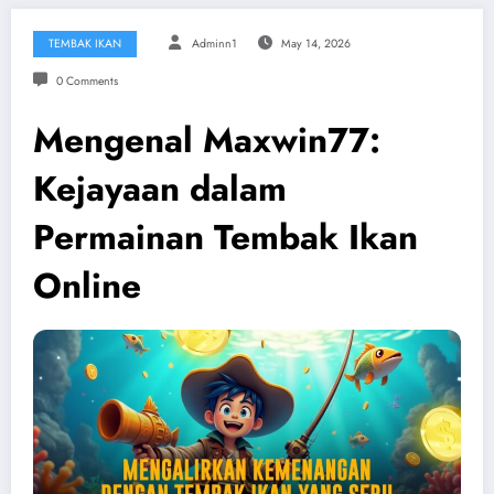
TEMBAK IKAN
Adminn1
May 14, 2026
0 Comments
Mengenal Maxwin77:
Kejayaan dalam
Permainan Tembak Ikan
Online