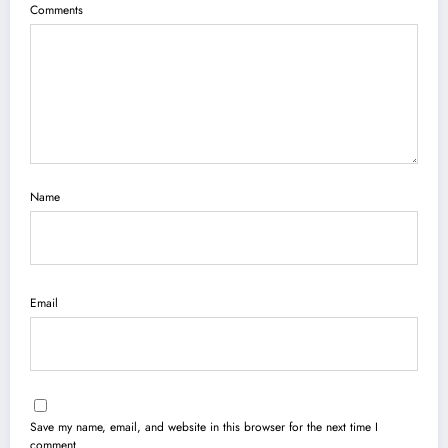
Comments
Name
Email
Save my name, email, and website in this browser for the next time I
comment.