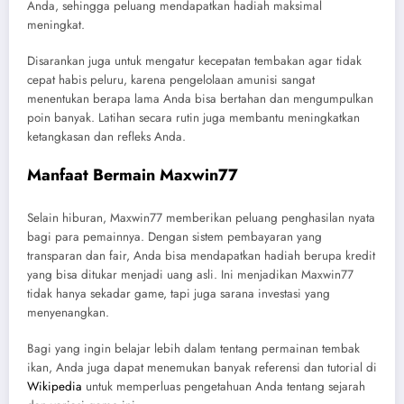
Anda, sehingga peluang mendapatkan hadiah maksimal
meningkat.
Disarankan juga untuk mengatur kecepatan tembakan agar tidak
cepat habis peluru, karena pengelolaan amunisi sangat
menentukan berapa lama Anda bisa bertahan dan mengumpulkan
poin banyak. Latihan secara rutin juga membantu meningkatkan
ketangkasan dan refleks Anda.
Manfaat Bermain Maxwin77
Selain hiburan, Maxwin77 memberikan peluang penghasilan nyata
bagi para pemainnya. Dengan sistem pembayaran yang
transparan dan fair, Anda bisa mendapatkan hadiah berupa kredit
yang bisa ditukar menjadi uang asli. Ini menjadikan Maxwin77
tidak hanya sekadar game, tapi juga sarana investasi yang
menyenangkan.
Bagi yang ingin belajar lebih dalam tentang permainan tembak
ikan, Anda juga dapat menemukan banyak referensi dan tutorial di
Wikipedia
untuk memperluas pengetahuan Anda tentang sejarah