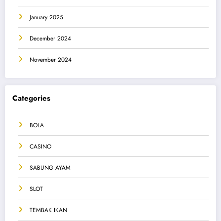
January 2025
December 2024
November 2024
Categories
BOLA
CASINO
SABUNG AYAM
SLOT
TEMBAK IKAN