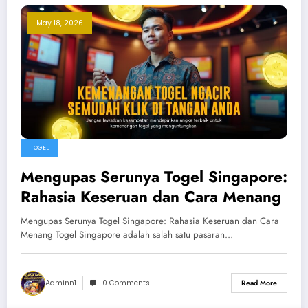
May 18, 2026
TOGEL
Mengupas Serunya Togel Singapore:
Rahasia Keseruan dan Cara Menang
Mengupas Serunya Togel Singapore: Rahasia Keseruan dan Cara
Menang Togel Singapore adalah salah satu pasaran…
Adminn1
0 Comments
Read More