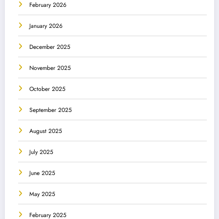
February 2026
January 2026
December 2025
November 2025
October 2025
September 2025
August 2025
July 2025
June 2025
May 2025
February 2025