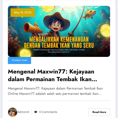
May 14, 2026
TEMBAK IKAN
Mengenal Maxwin77: Kejayaan
dalam Permainan Tembak Ikan
Online
Mengenal Maxwin77: Kejayaan dalam Permainan Tembak Ikan
Online Maxwin77 adalah salah satu permainan tembak ikan…
Adminn1
0 Comments
Read More