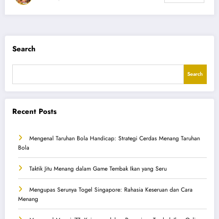
Search
Search
Recent Posts
Mengenal Taruhan Bola Handicap: Strategi Cerdas Menang Taruhan
Bola
Taktik Jitu Menang dalam Game Tembak Ikan yang Seru
Mengupas Serunya Togel Singapore: Rahasia Keseruan dan Cara
Menang