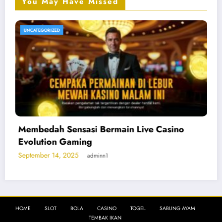
You May Have Missed
UNCATEGORIZED
ermain Live Casino
Strategi Menang Taru
Panduan Lengkap
August 30, 2025
n1
adminn1
HOME
SLOT
BOLA
CASINO
TOGEL
SABUNG AYAM
TEMBAK IKAN