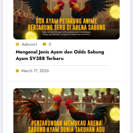
Adminn1
0
Mengenal Jenis Ayam dan Odds Sabung
Ayam SV388 Terbaru
March 17, 2026