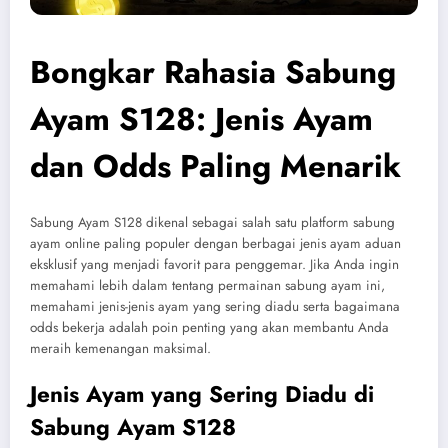
Bongkar Rahasia Sabung
Ayam S128: Jenis Ayam
dan Odds Paling Menarik
Sabung Ayam S128 dikenal sebagai salah satu platform sabung
ayam online paling populer dengan berbagai jenis ayam aduan
eksklusif yang menjadi favorit para penggemar. Jika Anda ingin
memahami lebih dalam tentang permainan sabung ayam ini,
memahami jenis-jenis ayam yang sering diadu serta bagaimana
odds bekerja adalah poin penting yang akan membantu Anda
meraih kemenangan maksimal.
Jenis Ayam yang Sering Diadu di
Sabung Ayam S128