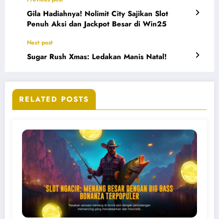
Gila Hadiahnya! Nolimit City Sajikan Slot
Penuh Aksi dan Jackpot Besar di Win25
Next post
Sugar Rush Xmas: Ledakan Manis Natal!
RELATED POSTS