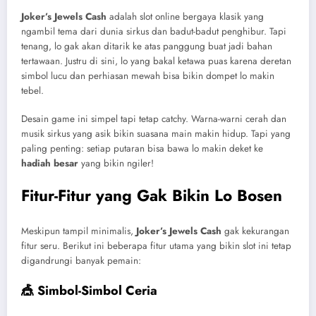
Joker’s Jewels Cash
adalah slot online bergaya klasik yang
ngambil tema dari dunia sirkus dan badut-badut penghibur. Tapi
tenang, lo gak akan ditarik ke atas panggung buat jadi bahan
tertawaan. Justru di sini, lo yang bakal ketawa puas karena deretan
simbol lucu dan perhiasan mewah bisa bikin dompet lo makin
tebel.
Desain game ini simpel tapi tetap catchy. Warna-warni cerah dan
musik sirkus yang asik bikin suasana main makin hidup. Tapi yang
paling penting: setiap putaran bisa bawa lo makin deket ke
hadiah besar
yang bikin ngiler!
Fitur-Fitur yang Gak Bikin Lo Bosen
Meskipun tampil minimalis,
Joker’s Jewels Cash
gak kekurangan
fitur seru. Berikut ini beberapa fitur utama yang bikin slot ini tetap
digandrungi banyak pemain:
🎪 Simbol-Simbol Ceria