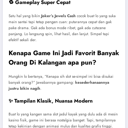
🔁 Gameplay Super Cepat
Satu hal yang bikin
Joker’s Jewels Cash
cocok buat lo yang suka
main santai tapi tetap pengen cuan: putarannya cepat dan gak
pake drama. Gak ada bonus mode ribet, gak ada cutscene
panjang. Lo langsung spin, lihat hasil, dan lanjut. Simpel tapi
efektif sekali der.
Kenapa Game Ini Jadi Favorit Banyak
Orang Di Kalangan apa pun?
Mungkin lo bertanya, “Kenapa sih slot se-simpel ini bisa disukai
banyak orang?” Jawabannya gampang:
kesederhanaannya
justru bikin nagih
.
✨ Tampilan Klasik, Nuansa Modern
Buat lo yang kangen sama slot jadul kayak yang dulu ada di mesin
kasino fisik, game ini berasa nostalgia banget. Tapi, tampilannya
tetap kekinian dengan animasi mulus dan kualitas grafis tinggi.