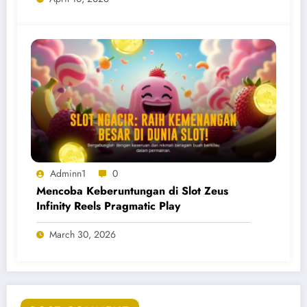
Adminn1
0
Mencoba Keberuntungan di Slot Zeus
Infinity Reels Pragmatic Play
March 30, 2026