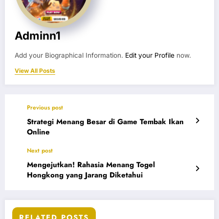
Adminn1
Add your Biographical Information.
Edit your Profile
now.
View All Posts
Previous post
Strategi Menang Besar di Game Tembak Ikan
Online
Next post
Mengejutkan! Rahasia Menang Togel
Hongkong yang Jarang Diketahui
RELATED POSTS