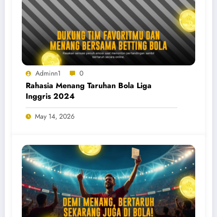
Adminn1
0
Rahasia Menang Taruhan Bola Liga
Inggris 2024
May 14, 2026