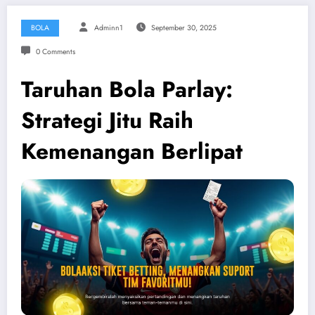
BOLA
Adminn1
September 30, 2025
0 Comments
Taruhan Bola Parlay:
Strategi Jitu Raih
Kemenangan Berlipat