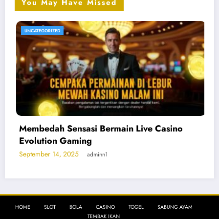
You May Have Missed
UNCATEGORIZED
ensasi Bermain Live Casino
Strategi Me
Gaming
Panduan Le
2025
August 30, 2025
adminn1
HOME
SLOT
BOLA
CASINO
TOGEL
SABUNG AYAM
TEMBAK IKAN