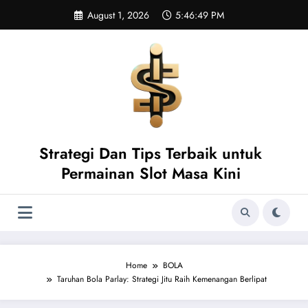
Skip
August 1, 2026
5:46:50 PM
to
content
Strategi Dan Tips Terbaik untuk
Permainan Slot Masa Kini
Home
BOLA
Taruhan Bola Parlay: Strategi Jitu Raih Kemenangan Berlipat