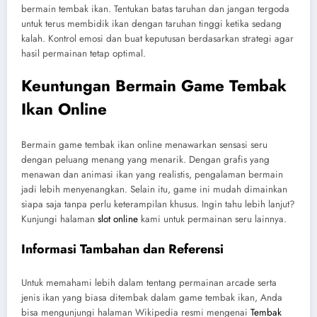
bermain tembak ikan. Tentukan batas taruhan dan jangan tergoda
untuk terus membidik ikan dengan taruhan tinggi ketika sedang
kalah. Kontrol emosi dan buat keputusan berdasarkan strategi agar
hasil permainan tetap optimal.
Keuntungan Bermain Game Tembak
Ikan Online
Bermain game tembak ikan online menawarkan sensasi seru
dengan peluang menang yang menarik. Dengan grafis yang
menawan dan animasi ikan yang realistis, pengalaman bermain
jadi lebih menyenangkan. Selain itu, game ini mudah dimainkan
siapa saja tanpa perlu keterampilan khusus. Ingin tahu lebih lanjut?
Kunjungi halaman
slot online
kami untuk permainan seru lainnya.
Informasi Tambahan dan Referensi
Untuk memahami lebih dalam tentang permainan arcade serta
jenis ikan yang biasa ditembak dalam game tembak ikan, Anda
bisa mengunjungi halaman Wikipedia resmi mengenai
Tembak