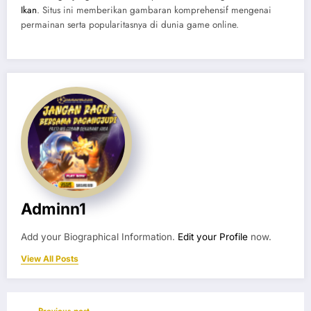
Ikan
. Situs ini memberikan gambaran komprehensif mengenai
permainan serta popularitasnya di dunia game online.
Adminn1
Add your Biographical Information.
Edit your Profile
now.
View All Posts
Previous post