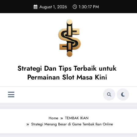
Skip
August 1, 2026
1:30:18 PM
to
content
Strategi Dan Tips Terbaik untuk
Permainan Slot Masa Kini
Home
TEMBAK IKAN
Strategi Menang Besar di Game Tembak Ikan Online