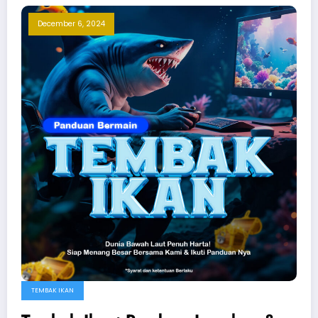
December 6, 2024
TEMBAK IKAN