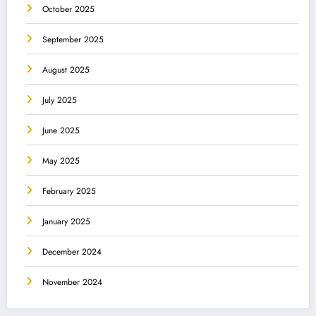
October 2025
September 2025
August 2025
July 2025
June 2025
May 2025
February 2025
January 2025
December 2024
November 2024