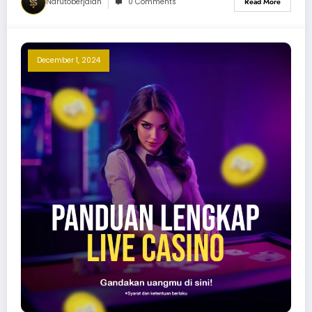
Narutoberjalan
0 Comments
Read More
December 1, 2024