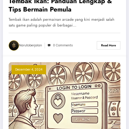
Tembak Ikan: Panduan Lengkap &
Tips Bermain Pemula
Tembak ikan adalah permainan arcade yang kini menjadi salah
satu game paling populer di berbagai…
Narutoberjalan
0 Comments
Read More
December 4, 2024