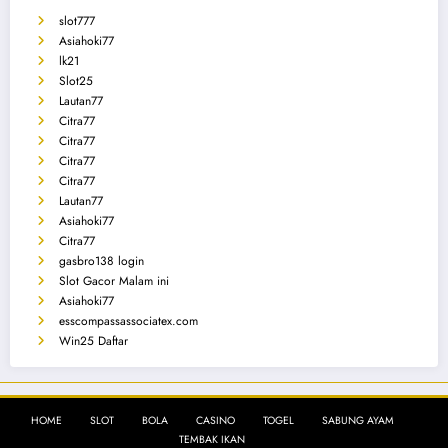
slot777
Asiahoki77
lk21
Slot25
Lautan77
Citra77
Citra77
Citra77
Citra77
Lautan77
Asiahoki77
Citra77
gasbro138 login
Slot Gacor Malam ini
Asiahoki77
esscompassassociatex.com
Win25 Daftar
HOME
SLOT
BOLA
CASINO
TOGEL
SABUNG AYAM
TEMBAK IKAN