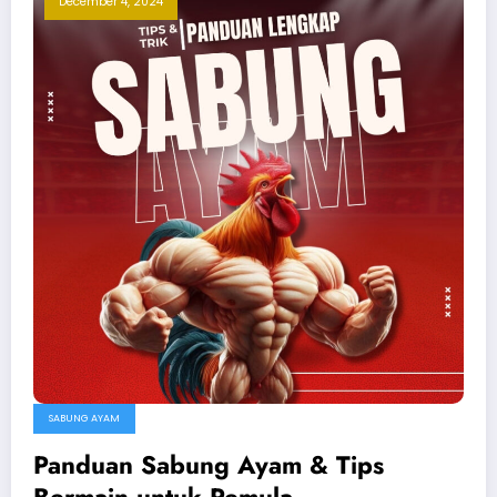
December 4, 2024
SABUNG AYAM
Panduan Sabung Ayam & Tips
Bermain untuk Pemula