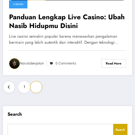
CASINO
Panduan Lengkap Live Casino: Ubah
Nasib Hidupmu Disini
Live casino semakin populer karena menawarkan pengalaman
bermain yang lebih autentik dan interaktif. Dengan teknologi…
Narutoberjalan
0 Comments
Read More
Posts
1
2
pagination
Search
Search